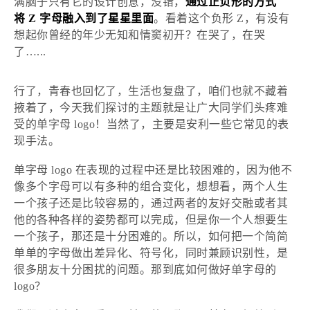
满脑子只有它的设计创意，没错，
通过正负形的方式
将
Z 字母融入到了星星里面
。看着这个负形
Z，有没有
想起你曾经的年少无知和情窦初开？在哭了，在哭
了…...
行了，青春也回忆了，生活也复盘了，咱们也就不藏着
掖着了，今天我们探讨的主题就是让广大同学们头疼难
受的单字母
logo！当然了，主要是安利一些它常见的表
现手法。
单字母
logo 在表现的过程中还是比较困难的，因为他不
像多个字母可以有多种的组合变化，想想看，两个人生
一个孩子还是比较容易的，通过两者的友好交融或者其
他的各种各样的姿势都可以完成，但是你一个人想要生
一个孩子，那还是十分困难的。所以，如何把一个简简
单单的字母做出差异化、符号化，同时兼顾识别性，是
很多朋友十分困扰的问题。那到底如何做好单字母的
logo？