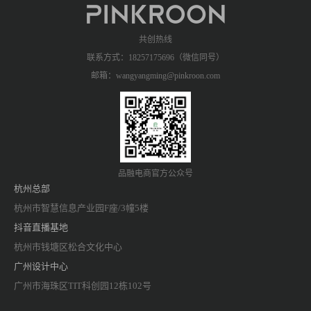
共创热线
联系方式：18257175696（微信同号）
邮箱：wangyangming@pinkroon.com
品融电商官方公众号
杭州总部
杭州市智慧信息产业园F座/3幢5楼
抖音直播基地
杭州市钱塘区松合文化中心
广州设计中心
广州市海珠区TIT科创园12栋102号