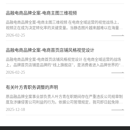
牌TVC，能够在60秒内完成从“认知”到“认同”的跨越，让冰冷的商标变
成有温度的记忆，让陌生的品牌成为“想得起”“信得过”的选择。
品融电商品牌全案-电商主图三维视频
品融电商品牌全案-电商主图三维视频 在电商全域运营的视觉战场上，
视频正在成为决定转化率的关键变量。当静态图片越来越难以在海量信
息中脱颖而出，当消费者越来越习惯于通过视频快速了解产品，主图视
2026-02-25
频已从“加分项”变为“必选项”。而在众多视频形式中，三维视频以其独
特的视觉表现力，正在成为头部品牌打造爆品的“杀手级武器”。
品融电商品牌全案-电商首页店铺风格视觉设计
品融电商品牌全案-电商首页店铺风格视觉设计 在电商全域运营的战场
上，品牌首页店铺是品牌的“线上旗舰店”，是消费者进入品牌世界的“第
一扇门”。它不仅是流量的承接站，更是品牌形象的集中展示区、产品
2026-02-25
价值的深度沟通场、消费决策的关键影响点。一个优秀的电商首页，能
够在3秒内抓住用户注意力，在30秒内传递品牌核心价值，在3分钟内促
成购买决策。
​有关叶方青职务调整的声明
原品融品牌全案事业部负责人叶方青在职期间存在严重违反公司规章制
度及涉嫌侵害公司利益的行为。依据公司管理规定，我司即日起免除叶
方青品牌全案事业部负责人职务，暂停其在我司一切工作权限。 特此发
2025-12-18
文！