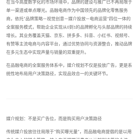
在当今高度数字化的市场环境中，品牌的建设与推广已不再局限于
单一渠道或单点曝光。品融电商作为中国领先的品牌化零售服务
商，依托
品牌策略
视觉创意
媒介投放
电商运营
四位一体的
“
—
—
—
”
全案服务模式，帮助企业实现从
到
的品牌孵化与头部品牌的持续
0
1
增长。其业务覆盖天猫、京东、拼多多、抖音、小红书、视频号、
有赞等主流电商与内容平台，通过优势协同与资源整合，推动品牌
在多元生态中实现声量与销量的双重提升。
在品融电商的全案服务体系中，媒介规划不仅是投放广告，更是系
统性地布局用户决策路径，实现品效合一的关键环节。
媒介规划：不是买广告位，而是购买用户决策路径
传统媒介投放往往局限于
购买曝光量
，而品融电商提倡的是以用
“
”