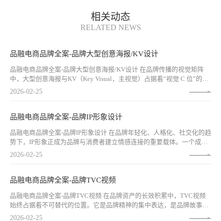
相关动态
RELATED NEWS
品融电商品牌全案-品牌大型创意海报/KV设计
品融电商品牌全案-品牌大型创意海报/KV设计 在品牌传播的视觉矩阵
中，大型创意海报与KV（Key Visual，主视觉）占据着“视觉 C 位”的战
略地位。它是品牌 campaigns 的视觉纲领，是户外大屏上的惊鸿一瞥，
2026-02-25
是社交媒体信息流中的暂停瞬间，更是消费者对品牌形成深刻印象的
“视觉锚点”。一张优秀的KV，能够在1秒内传递品牌核心信息，在3秒内
建立情感共鸣，在无数次曝光中积累品牌记忆。
品融电商品牌全案-品牌IP形象设计
品融电商品牌全案-品牌IP形象设计 在品牌年轻化、人格化、社交化的趋
势下，IP形象正成为品牌与消费者建立情感连接的重要载体。一个成功
的品牌IP，不仅是视觉符号，更是品牌人格的具象化身、品牌故事的生
2026-02-25
动讲述者、品牌与用户日常互动的“超级朋友”。它能够跨越年龄、圈
层、媒介，以独特的魅力赢得用户的喜爱与追随。
品融电商品牌全案-品牌TVC视频
品融电商品牌全案-品牌TVC视频 在品牌资产的长效积累中，TVC视频
始终占据着不可替代的位置。它是品牌精神的集中表达，是品牌故事的
深度讲述，是品牌与消费者建立情感连接的“高光时刻”。一支优秀的品
2026-02-25