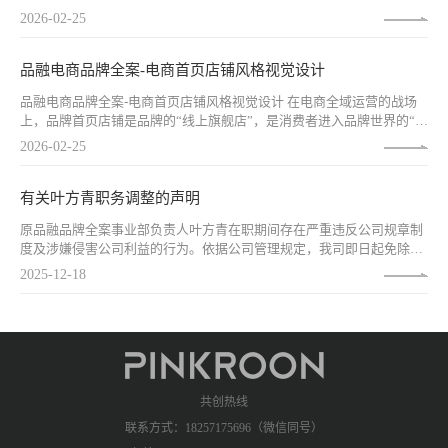
息中脱颖而出，当消费者越来越习惯于通过视频快速了解产品，主图视
2026-02-25
频已从“加分项”变为“必选项”。而在众多视频形式中，三维视频以其独
特的视觉表现力，正在成为头部品牌打造爆品的“杀手级武器”。
品融电商品牌全案-电商首页店铺风格视觉设计
品融电商品牌全案-电商首页店铺风格视觉设计 在电商全域运营的战场
上，品牌首页店铺是品牌的“线上旗舰店”，是消费者进入品牌世界的“第
一扇门”。它不仅是流量的承接站，更是品牌形象的集中展示区、产品
2026-02-25
价值的深度沟通场、消费决策的关键影响点。一个优秀的电商首页，能
够在3秒内抓住用户注意力，在30秒内传递品牌核心价值，在3分钟内促
成购买决策。
​有关叶方青职务调整的声明
原品融品牌全案事业部负责人叶方青在职期间存在严重违反公司规章制
度及涉嫌侵害公司利益的行为。依据公司管理规定，我司即日起免除叶
方青品牌全案事业部负责人职务，暂停其在我司一切工作权限。 特此发
2025-12-18
文！
共创热线
联系方式：18257175696（微信同号）