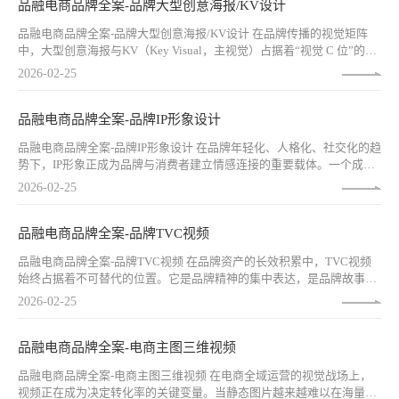
品融电商品牌全案-品牌大型创意海报/KV设计
品融电商品牌全案-品牌大型创意海报/KV设计 在品牌传播的视觉矩阵
中，大型创意海报与KV（Key Visual，主视觉）占据着“视觉 C 位”的战
略地位。它是品牌 campaigns 的视觉纲领，是户外大屏上的惊鸿一瞥，
2026-02-25
是社交媒体信息流中的暂停瞬间，更是消费者对品牌形成深刻印象的
“视觉锚点”。一张优秀的KV，能够在1秒内传递品牌核心信息，在3秒内
建立情感共鸣，在无数次曝光中积累品牌记忆。
品融电商品牌全案-品牌IP形象设计
品融电商品牌全案-品牌IP形象设计 在品牌年轻化、人格化、社交化的趋
势下，IP形象正成为品牌与消费者建立情感连接的重要载体。一个成功
的品牌IP，不仅是视觉符号，更是品牌人格的具象化身、品牌故事的生
2026-02-25
动讲述者、品牌与用户日常互动的“超级朋友”。它能够跨越年龄、圈
层、媒介，以独特的魅力赢得用户的喜爱与追随。
品融电商品牌全案-品牌TVC视频
品融电商品牌全案-品牌TVC视频 在品牌资产的长效积累中，TVC视频
始终占据着不可替代的位置。它是品牌精神的集中表达，是品牌故事的
深度讲述，是品牌与消费者建立情感连接的“高光时刻”。一支优秀的品
2026-02-25
牌TVC，能够在60秒内完成从“认知”到“认同”的跨越，让冰冷的商标变
成有温度的记忆，让陌生的品牌成为“想得起”“信得过”的选择。
品融电商品牌全案-电商主图三维视频
品融电商品牌全案-电商主图三维视频 在电商全域运营的视觉战场上，
视频正在成为决定转化率的关键变量。当静态图片越来越难以在海量信